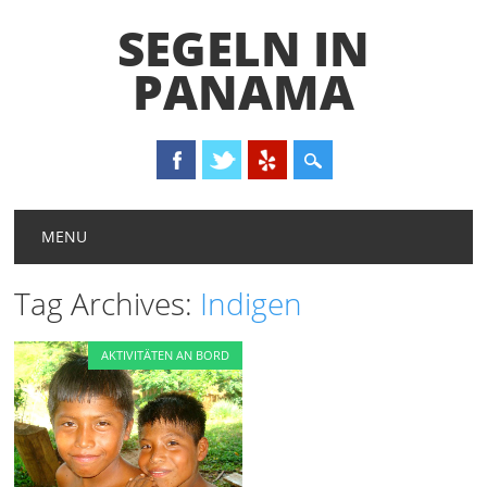
SEGELN IN
PANAMA
Main menu
Skip
MENU
to
content
Tag Archives:
Indigen
AKTIVITÄTEN AN BORD