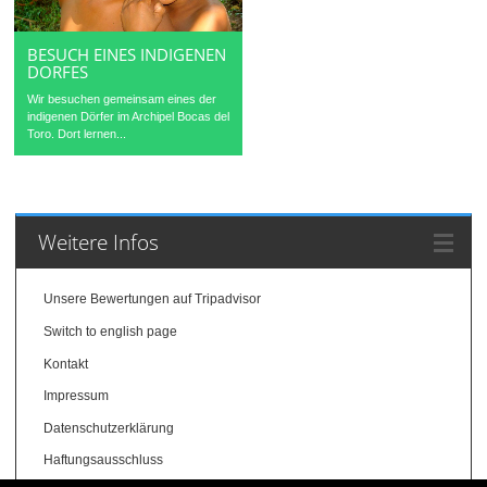
BESUCH EINES INDIGENEN
DORFES
Wir besuchen gemeinsam eines der
indigenen Dörfer im Archipel Bocas del
Toro. Dort lernen...
Weitere Infos
Unsere Bewertungen auf Tripadvisor
Switch to english page
Kontakt
Impressum
Datenschutzerklärung
Haftungsausschluss