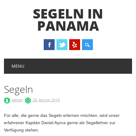
SEGELN IN
PANAMA
Main menu
Skip
MENU
to
content
Segeln
admin
28. Januar 2014
Für alle, die gerne das Segeln erlernen möchten, wird unser
erfahrener Kapitän Daniel Ayora gerne als Segellehrer zur
Verfügung stehen.