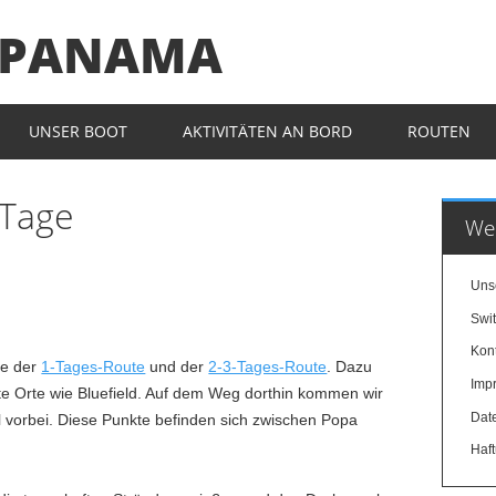
N PANAMA
UNSER BOOT
AKTIVITÄTEN AN BORD
ROUTEN
 Tage
Wei
Uns
Swit
Kon
te der
1-Tages-Route
und der
2-3-Tages-Route
. Dazu
Imp
e Orte wie Bluefield. Auf dem Weg dorthin kommen wir
Dat
 vorbei. Diese Punkte befinden sich zwischen Popa
Haf