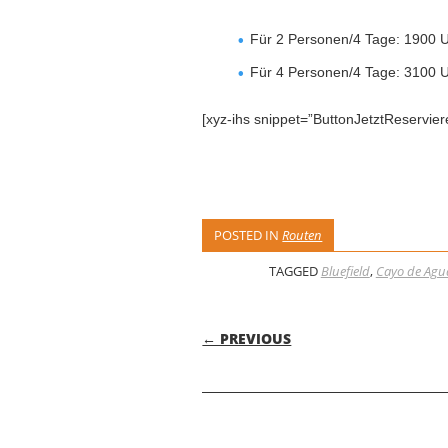
Für 2 Personen/4 Tage: 1900
Für 4 Personen/4 Tage: 3100
[xyz-ihs snippet=”ButtonJetztReservier
POSTED IN
Routen
TAGGED
Bluefield
,
Cayo de Agu
POST NAVIGATI
← PREVIOUS