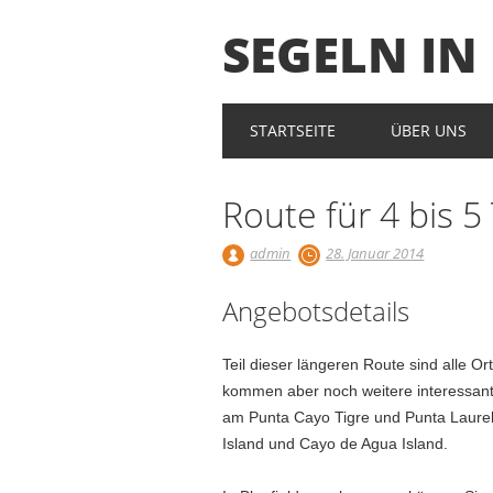
SEGELN I
Main menu
Skip
STARTSEITE
ÜBER UNS
to
content
Route für 4 bis 5
admin
28. Januar 2014
Angebotsdetails
Teil dieser längeren Route sind alle Or
kommen aber noch weitere interessant
am Punta Cayo Tigre und Punta Laurel
Island und Cayo de Agua Island.