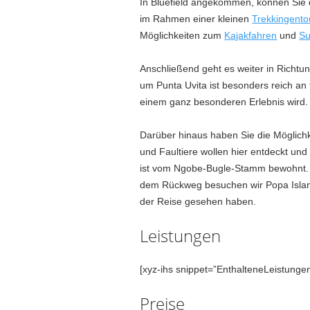
In Bluefield angekommen, können Sie
im Rahmen einer kleinen
Trekkingento
Möglichkeiten zum
Kajakfahren
und
Su
Anschließend geht es weiter in Richtu
um Punta Uvita ist besonders reich an
einem ganz besonderen Erlebnis wird.
Darüber hinaus haben Sie die Möglichk
und Faultiere wollen hier entdeckt u
ist vom Ngobe-Bugle-Stamm bewohnt. D
dem Rückweg besuchen wir Popa Island
der Reise gesehen haben.
Leistungen
[xyz-ihs snippet=”EnthalteneLeistungen
Preise