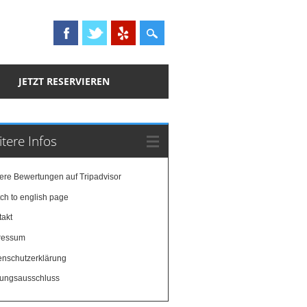
JETZT RESERVIEREN
tere Infos
ere Bewertungen auf Tripadvisor
ch to english page
takt
ressum
enschutzerklärung
tungsausschluss