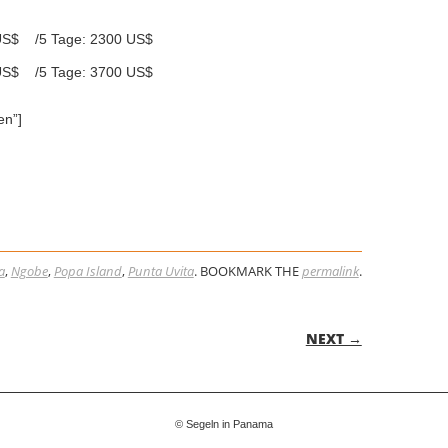
 US$ /5 Tage: 2300 US$
 US$ /5 Tage: 3700 US$
en”]
a
,
Ngobe
,
Popa Island
,
Punta Uvita
. BOOKMARK THE
permalink
.
ON
NEXT →
© Segeln in Panama